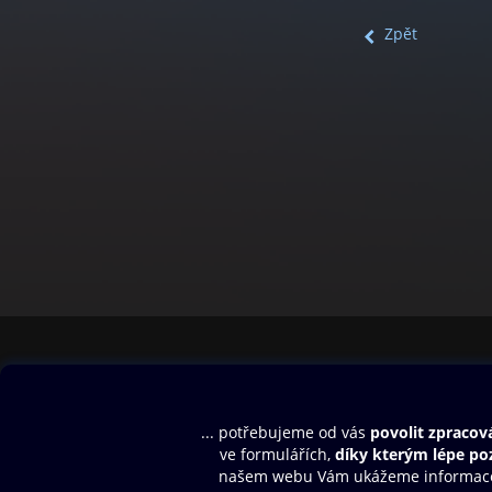
Zpět
Obsah ke stažení
Moje O2 Knih
Uvítací melodie
Přihlásit se
Aplikace a hry
E-knihy
Dárkový poukaz
SMS/MMS Info
Audioknihy
Nápověda
Blog