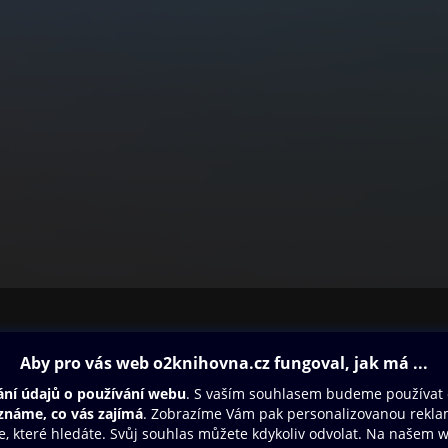
ovna
Další zábava
Oneplay
Oneplay Originály
Sport