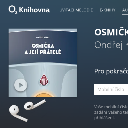
UVÍTACÍ MELODIE
E-KNIHY
AU
OSMIČK
Ondřej 
Pro pokrač
Vaše mobilní čísl
zadání Vašeho te
přihlášení.