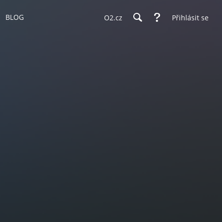
BLOG
O2.cz
Přihlásit se