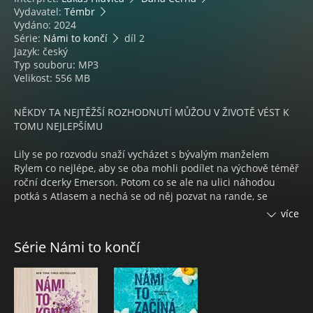
Vydavatel:
Témbr
Vydáno: 2024
Série:
Námi to končí
díl 2
Jazyk: český
Typ souboru: MP3
Velikost: 556 MB
NĚKDY TA NEJTĚŽŠÍ ROZHODNUTÍ MŮŽOU V ŽIVOTĚ VÉST K
TOMU NEJLEPŠÍMU
Lily se po rozvodu snaží vycházet s bývalým manželem
Rylem co nejlépe, aby se oba mohli podílet na výchově téměř
roční dcerky Emerson. Potom co se ale na ulici náhodou
potká s Atlasem a nechá se od něj pozvat na rande, se
situace začne komplikovat. Atlas Corrigan je snad jediný
více
muž, kterého Ryle v blízkosti své bývalé ženy a dcery nemůže
vystát. A Lily si až moc dobře uvědomuje, že ačkoliv už
Série Námi to končí
nejsou manželé, bude Ryle součástí jejich životů už napořád.
Tam, kde skončil epilog bestsellerového fenoménu Námi to
končí, pokračuje kniha Námi to začíná…