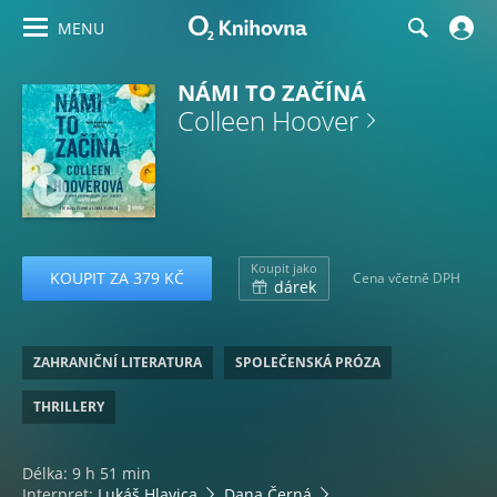
MENU
NÁMI TO ZAČÍNÁ
Colleen Hoover
Koupit jako
KOUPIT ZA 379 KČ
Cena včetně DPH
dárek
ZAHRANIČNÍ LITERATURA
SPOLEČENSKÁ PRÓZA
THRILLERY
Délka: 9 h 51 min
Interpret:
Lukáš Hlavica
Dana Černá