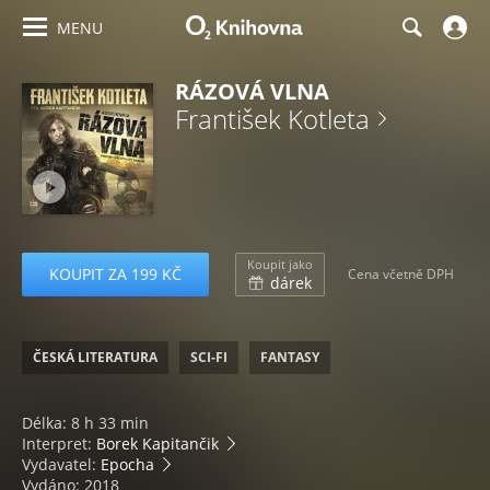
MENU
RÁZOVÁ VLNA
František Kotleta
Koupit jako
KOUPIT ZA 199 KČ
Cena včetně DPH
dárek
ČESKÁ LITERATURA
SCI-FI
FANTASY
Délka: 8 h 33 min
Interpret:
Borek Kapitančik
Vydavatel:
Epocha
Vydáno: 2018