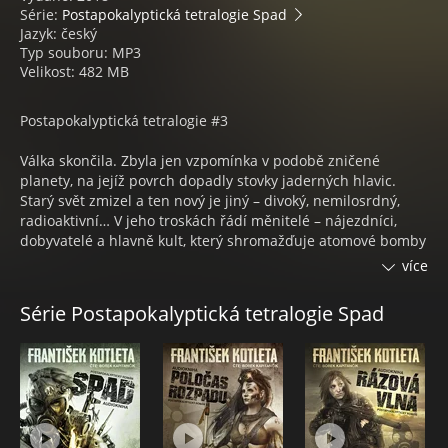
Série:
Postapokalyptická tetralogie Spad
Jazyk: český
Typ souboru: MP3
Velikost: 482 MB
Postapokalyptická tetralogie #3
Válka skončila. Zbyla jen vzpomínka v podobě zničené
planety, na jejíž povrch dopadly stovky jaderných hlavic.
Starý svět zmizel a ten nový je jiný – divoký, nemilosrdný,
radioaktivní… V jeho troskách řádí měnitelé – nájezdníci,
dobyvatelé a hlavně kult, který shromažďuje atomové bomby
k jednomu velkému konečnému odpálení. Věří totiž, že Bůh
více
chtěl zničit svět, ale něco se zvrtlo a je třeba dokončit
rozdělanou práci za něj.
Série Postapokalyptická tetralogie Spad
Ale je pár lidí, kteří nukleární zimu nechtějí. Jsou to ti, kteří si
pamatují staré časy a věří na nové začátky a v to, že tento
svět stojí ještě za záchranu. „Je to naše práce, protože v
tomhle posraným světě je to vždycky naše práce. Nezbyl už
totiž nikdo, kdo by to mohl udělat za nás,“ říká plukovník
Michálek.