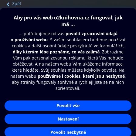
Zpět
Obsah ke stažení
Moje O2 Knihovna
Další zábava
© O2 Czech Republic a.s.
Nákupní řád
Přístupnost
Aplikace O2 Knihovna
Zásady zpracování osobních údajů
Čti a poslouchej své e-knihy a
Cookies
audioknihy rychleji a pohodlněji.
Nastavení cookies