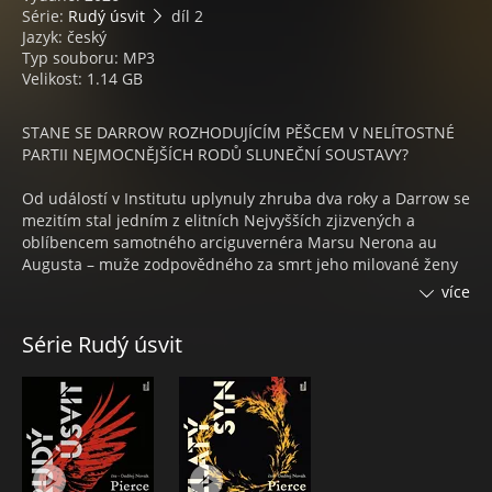
Série:
Rudý úsvit
díl 2
Jazyk: český
Typ souboru: MP3
Velikost: 1.14 GB
STANE SE DARROW ROZHODUJÍCÍM PĚŠCEM V NELÍTOSTNÉ
PARTII NEJMOCNĚJŠÍCH RODŮ SLUNEČNÍ SOUSTAVY?
Od událostí v Institutu uplynuly zhruba dva roky a Darrow se
mezitím stal jedním z elitních Nejvyšších zjizvených a
oblíbencem samotného arciguvernéra Marsu Nerona au
Augusta – muže zodpovědného za smrt jeho milované ženy
Eo. Pak ovšem vinou jediné chyby o své výsadní postavení
více
přijde, čímž ztratí i dosavadní ochranu proti krvavé vendetě
rodu Bellonů, jehož vládkyni Julii připravil o zbožňovaného
Série Rudý úsvit
syna. Hrdinův plán na získání flotily pro Syny Areovy se tím
značně zkomplikuje, potom ale pro Zlatého s pověstí
neohroženého válečníka, pod jehož brněním stále bije
povstalecké srdce Rudého, najde využití Augustův nezdárný
potomek Adrius s přiléhavou přezdívkou Šakal. Nové poslání
zavede Darrowa alias Sekáče do nejvyšších pater
Společnosti, kde nikdo není tím, kým se zdá být. Podaří se