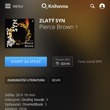
MENU
ZLATÝ SYN
Pierce Brown
Koupit jako
KOUPIT ZA 479 KČ
Cena včetně DPH
dárek
ZAHRANIČNÍ LITERATURA
SCI-FI
Délka: 20 h 10 min
Interpret:
Ondřej Novák
Vydavatel:
OneHotBook
Vydáno: 2026