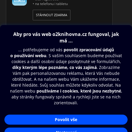
• na telefonu i tabletu
STÁHNOUT ZDARMA
Obsah ke stažení
Moje O2 Knihovna
Další zábava
© O2 Czech Republic a.s.
Nákupní řád
Přístupnost
Aplikace O2 Knihovna
Zásady zpracování osobních údajů