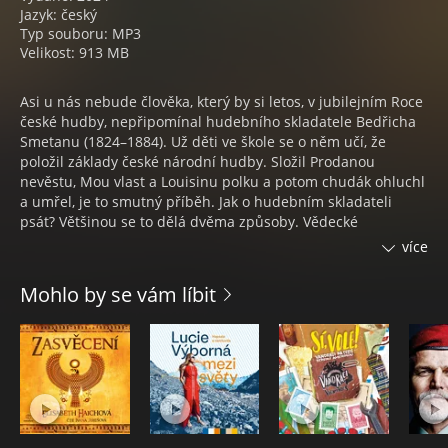
Jazyk: český
Typ souboru: MP3
Velikost: 913 MB
Asi u nás nebude člověka, který by si letos, v jubilejním Roce
české hudby, nepřipomínal hudebního skladatele Bedřicha
Smetanu (1824–1884). Už děti ve škole se o něm učí, že
položil základy české národní hudby. Složil Prodanou
nevěstu, Mou vlast a Louisinu polku a potom chudák ohluchl
a umřel, je to smutný příběh. Jak o hudebním skladateli
psát? Většinou se to dělá dvěma způsoby. Vědecké
monografie popisují fakta shromážděná sběrem archivního
více
materiálu: čím víc faktů, tím preciznější portrét, má se za to.
Mohlo by se vám líbit
Pavel Kosatík v této knize zkouší jít ještě jinou cestou.
Studiem pramenů došel k závěru, že faktů je k dispozici
možná dost, že jsme je ale, právě s ohledem na potřeby té
naší doby, dostatečně nepromysleli. Autor nesouhlasí už s
tou hlavní, nejčastěji předkládanou tezí o Smetanovi jako
toliko zakladateli české hudby. Vidí v něm představitele
hudby evropské. Myslí si, že světová hudba u nás nezačala
vznikat až s Antonínem Dvořákem, ale už s Bedřichem