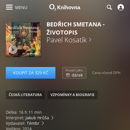
MENU
BEDŘICH SMETANA -
ŽIVOTOPIS
Pavel Kosatík
Koupit jako
KOUPIT ZA 329 KČ
Cena včetně DPH
dárek
ČESKÁ LITERATURA
VZPOMÍNKY A BIOGRAFIE
Délka: 16 h 11 min
Interpret:
Jakub Hrůša
Vydavatel:
Témbr
Vydáno: 2024