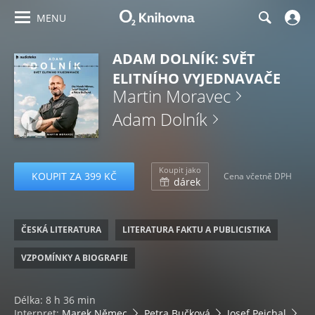
MENU
ADAM DOLNÍK: SVĚT
ELITNÍHO VYJEDNAVAČE
Martin Moravec
Adam Dolník
Koupit jako
KOUPIT ZA 399 KČ
Cena včetně DPH
dárek
ČESKÁ LITERATURA
LITERATURA FAKTU A PUBLICISTIKA
VZPOMÍNKY A BIOGRAFIE
Délka: 8 h 36 min
Interpret:
Marek Němec
Petra Bučková
Josef Pejchal