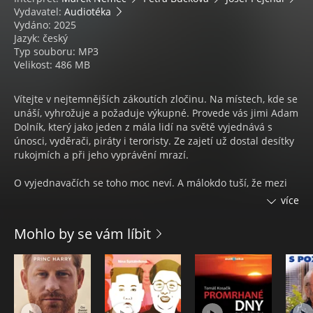
Vydavatel:
Audiotéka
Vydáno: 2025
Jazyk: český
Typ souboru: MP3
Velikost: 486 MB
Vítejte v nejtemnějších zákoutích zločinu. Na místech, kde se
unáší, vyhrožuje a požaduje výkupné. Provede vás jimi Adam
Dolník, který jako jeden z mála lidí na světě vyjednává s
únosci, vyděrači, piráty i teroristy. Ze zajetí už dostal desítky
rukojmích a při jeho vyprávění mrazí.
O vyjednavačích se toho moc neví. A málokdo tuší, že mezi
těmi nejlepšími je i Čech. Když mu zazvoní telefon, má jen
více
pár minut na to, aby se sbalil a odletěl do Nigérie, Pákistánu,
na Haiti… Jak se k takové práci dostal? Co všechno při ní
Mohlo by se vám líbit
zažil? Spoustu emocí, napětí a dramatických příběhů.
Během kariéry školil agenty FBI i Scotland Yardu. Potýkal se s
kriminálními gangy, somálskými piráty, ale třeba i s
Islámským státem. Nejednou se ocitl mezi teroristy a v
situacích, kdy mu hrozilo, že se sám nevrátí domů. Kde se