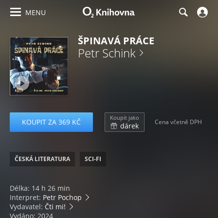
MENU
ŠPINAVÁ PRÁCE
Petr Schink
Koupit jako
KOUPIT ZA 369 KČ
Cena včetně DPH
dárek
ČESKÁ LITERATURA
SCI-FI
Délka: 14 h 26 min
Interpret:
Petr Pochop
Vydavatel:
Čti mi!
Vydáno: 2024