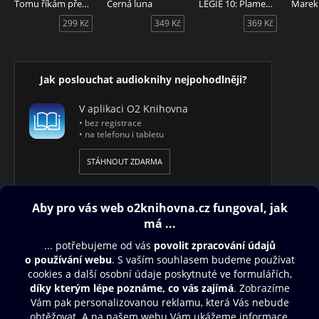
Tomu říkám překvapení
Černá luna
LEGIE 10: Plameny války
299 Kč
349 Kč
369 Kč
Audiokniha Špinavá práce - autor Petr Schink, čte Petr
Pochop.
Jak poslouchat audioknihy nejpohodlněji?
V aplikaci O2 Knihovna
• bez registrace
• na telefonu i tabletu
STÁHNOUT ZDARMA
Obsah ke stažení
Moje O2 Knihovna
Další zábava