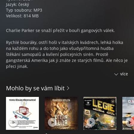
Jazyk: český
Typ souboru: MP3
Velikost: 814 MB
Charlie Parker se snaží přežít v bouři gangových válek.
Rychlé bouráky, ostří hoši v italských kvádrech, lehká holka
na každém rohu a do toho jako všudypřítomná hudba
štěkání samopalů a kvílení policejních sirén. Prostě
gangsterská Amerika jak ji znáte ze starých filmů. Ale něco je
přeci jinak.
více
Výběrčí výpalného, dealeři drog ale i hackeři, bezohledná
politika studené války a ropná krize – tím vším se prodírá
Mohlo by se vám líbit
Charlie Parker. Dříve špička v jemné práci s elektronikou,
dnes jen pěšák v gangových válkách. Za každý den života
musí platit – krví, kterou prolije, kouskem duše, který ztratí
při každém zmáčknutí spouště.
Sledujte jeho boj v sérii několika povídek, odehrávajících se v
bouřlivém období na pomezí jaderné války. A pokud máte
odvahu, nahlédněte i do daleko neradostnější budoucnosti.