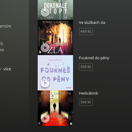
Ve službách zla
herním
449 Kč
ch
ho
Foukneš do pěny
349 Kč
e
více
 snů i
u
hyluje
Hedvábník
549 Kč
dle