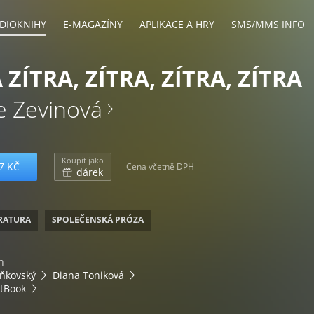
DIOKNIHY
E-MAGAZÍNY
APLIKACE A HRY
SMS/MMS INFO
 ZÍTRA, ZÍTRA, ZÍTRA, ZÍTRA
e Zevinová
Koupit jako
7 KČ
Cena včetně DPH
dárek
ERATURA
SPOLEČENSKÁ PRÓZA
n
aňkovský
Diana Toniková
tBook