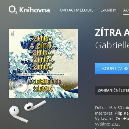
UVÍTACÍ MELODIE
E-KNIHY
AU
ZÍTRA A
Gabriell
KOUPIT ZA 48
ZAHRANIČNÍ LIT
Délka: 16 h 30 mi
Interpret:
Filip K
Vydavatel:
OneHo
Vydáno: 2025