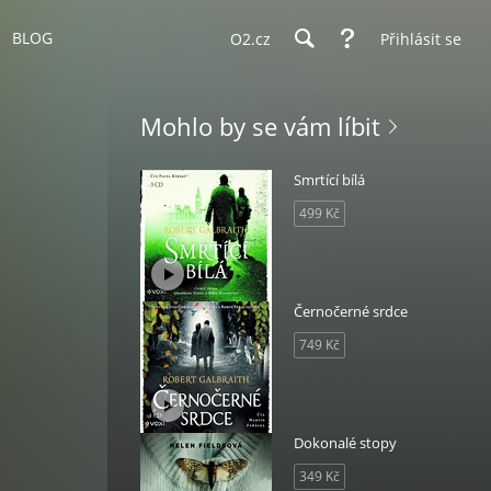
BLOG
O2.cz
Přihlásit se
Mohlo by se vám líbit
Smrtící bílá
499 Kč
Černočerné srdce
749 Kč
Dokonalé stopy
349 Kč