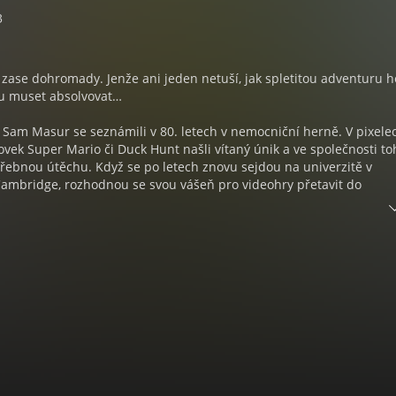
3
 zase dohromady. Jenže ani jeden netuší, jak spletitou adventuru 
 muset absolvovat…
 Sam Masur se seznámili v 80. letech v nemocniční herně. V pixele
ovek Super Mario či Duck Hunt našli vítaný únik a ve společnosti to
řebnou útěchu. Když se po letech znovu sejdou na univerzitě v
Cambridge, rozhodnou se svou vášeň pro videohry přetavit do
ktu. Pod rukama se jim postupně rodí studio Unfair Games, které s
stane zdrojem fenomenálních úspěchů i trpkých proher, splněných
a zklamání. Sadie čelí programátorským limitům a všudypřítomném
o Sama čeká boj kvůli etnickému původu a tělesnému handicapu. A
tí po horské dráze profesních i vztahových milníků, netuší, že se sc
h o přátelství, ambicích a především o lásce k počítačovým hrám. Po
 Goodreads Choice Award 2022 v kategorii beletrie, se natáčí film v
ount Pictures a Temple Hill Entertainment.