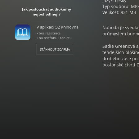
Jazyk: český
Typ souboru: MP
Jak poslouchat audioknihy
Velikost: 931 MB
nejpohodlněji?
V aplikaci O2 Knihovna
Náhoda je svedla
• bez registrace
průmyslem budou
• na telefonu i tabletu
Sadie Greenová a
STÁHNOUT ZDARMA
tehdejších plošin
druhého zase pot
bostonské čtvrti 
společného proje
během tří dekád 
hádek, hořkostí 
šovinismu, kdežt
zatímco se oba ří
k tragédii…
Fascinující příbě
knihy, jež získala
koprodukci Param