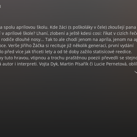
3
 spolu aprílovou školu. Kde žáci (s poškoláky v čele) zkoušejí pana
 v aprílové škole? Lhaní, zlobení a ještě kdesi cosi: říkat v cizích ře
a rodiče dlouhé nosy... Tak to ale chodí jenom na apríla, jenom na ap
e. Verše Jiřího Žáčka si recituje již několik generací, první vydání
lo před více jak třiceti lety a od té doby zažilo statisícové reedice.
 tuto hravou, vtipnou a trochu praštěnou poezii převedli se stejn
 autor i interpreti. Vojta Dyk, Martin Písařík či Lucie Pernetová, obl
televizních vysílání, jako by čekali na příležitost si nonsens básnič
ci i písničkách.
škola je v bonusu doplněna obdobně žertovnými básněmi z další Žá
jky a nebajky. Takže když si v aprílové škole učitel domů pětku přine
 pačesy (jestliže ovšem nemá pleš)… Všecko je pravda - žádná lež!
a písničky pro děti od pěti do sto pěti!
audiokniha obsahuje povídání a verše Jiřího Žáčka, které jsou dopln
ání Vojty Dyka, Martina Písaříka či Lucie Pernetové.