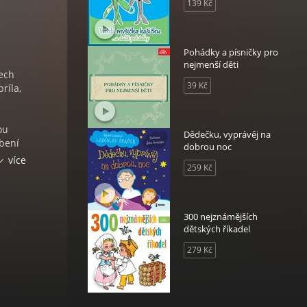
139 Kč
Pohádky a písničky pro
nejmenší děti
čech
39 Kč
ríla,
ou
Dědečku, vyprávěj na
íbení
dobrou noc
ek
více
259 Kč
čkovy
se si,
300 nejznámějších
dětských říkadel
279 Kč
ěny