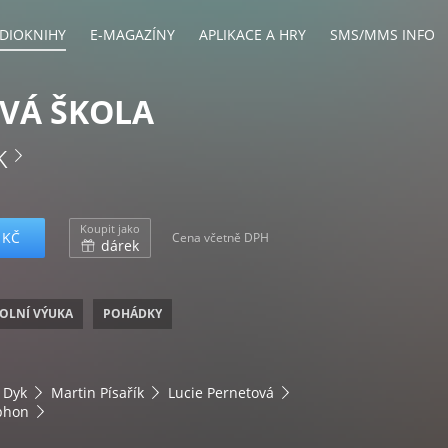
DIOKNIHY
E-MAGAZÍNY
APLIKACE A HRY
SMS/MMS INFO
VÁ ŠKOLA
k
Koupit jako
 KČ
Cena včetně DPH
dárek
KOLNÍ VÝUKA
POHÁDKY
 Dyk
Martin Písařík
Lucie Pernetová
phon