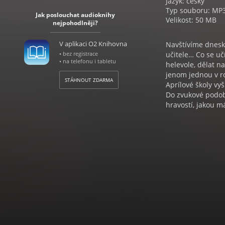
Jazyk: český
Typ souboru: MP
Jak poslouchat audioknihy
Velikost: 50 MB
nejpohodlněji?
V aplikaci O2 Knihovna
Navštívíme dneska
• bez registrace
učitele… Co se učí
• na telefonu i tabletu
helevole, dělat n
jenom jednou v roc
STÁHNOUT ZDARMA
Aprílové školy vyš
Do zvukové podoby
hravostí, jakou má
průvodci dětských 
vychutnat v recita
Sbírka Aprílová 
poetické knihy Ba
syn vykráká ho za
Básničky, říkadla 
Aprílová škola - 
písničkami, v pod