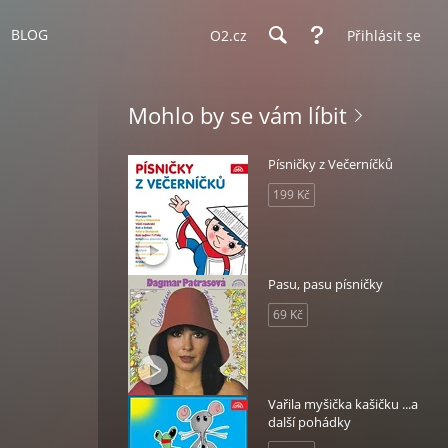
BLOG
O2.cz
Přihlásit se
Mohlo by se vám líbit
Písničky z Večerníčků
199 Kč
Pasu, pasu písničky
69 Kč
Vařila myšička kašičku ...a
další pohádky