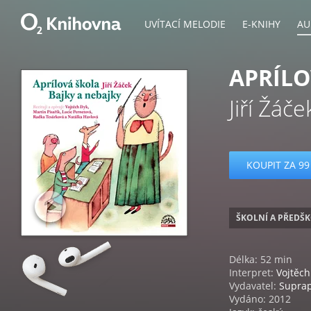
UVÍTACÍ MELODIE
E-KNIHY
AU
APRÍLO
Jiří Žáče
KOUPIT ZA 99
ŠKOLNÍ A PŘEDŠ
Délka: 52 min
Interpret:
Vojtěch
Vydavatel:
Supra
Vydáno: 2012