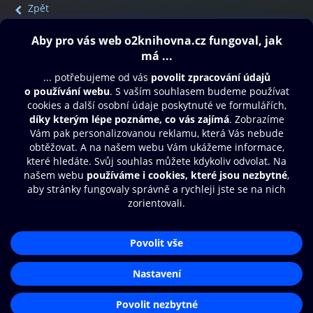
Zpět
Obsah ke stažení
Moje O2 Knihovna
Další zábava
© O2 Czech Republic a.s.
Nákupní řád
Přístupnost
Aplikace O2 Knihovna
Zásady zpracování osobních údajů
Čti a poslouchej své e-knihy a
Cookies
audioknihy rychleji a pohodlněji.
Nastavení cookies