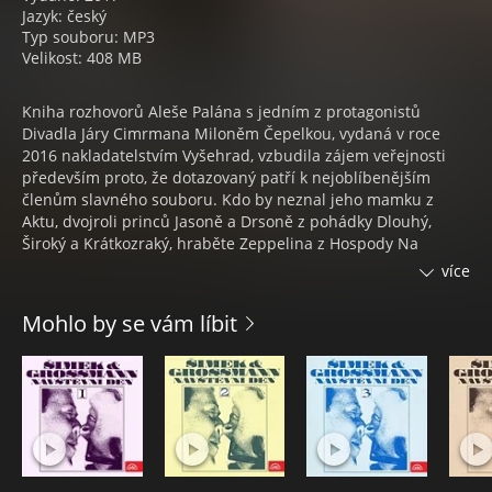
Jazyk: český
Typ souboru: MP3
Velikost: 408 MB
Kniha rozhovorů Aleše Palána s jedním z protagonistů
Divadla Járy Cimrmana Miloněm Čepelkou, vydaná v roce
2016 nakladatelstvím Vyšehrad, vzbudila zájem veřejnosti
především proto, že dotazovaný patří k nejoblíbenějším
členům slavného souboru. Kdo by neznal jeho mamku z
Aktu, dvojroli princů Jasoně a Drsoně z pohádky Dlouhý,
Široký a Krátkozraký, hraběte Zeppelina z Hospody Na
Mýtince, šikovatele Vogeltanze ze Záskoku či Babičku Boženy
více
Němcové z Českého nebe. Miloň Čepelka svým jménem
neklame. Je milý, a zároveň dokáže být ostrý a břitký jako
Mohlo by se vám líbit
čepel nože. Aleši Palánovi se podařilo navázat s ním důvěrný
vztah, díky němuž se zpovídaný otevřel a odkryl tajné
schránky své osobnosti v míře neslýchané. Spolu s Alešem
Palánem se Miloň Čepelka zasloužil i o zvukovou verzi svých
rozhovorů, které v rozsahu víc jak 7 hodin vycházejí v této
audioknize.
Ve 14 kapitolách se dozvíme nejen podrobnosti o vzniku
Divadla Járy Cimrmana, jehož je spoluzakladatelem, o