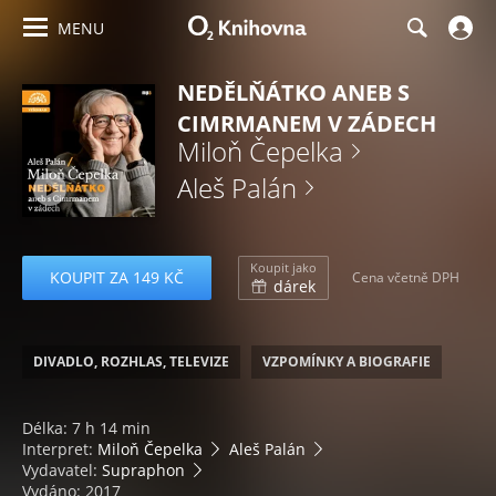
MENU
NEDĚLŇÁTKO ANEB S
CIMRMANEM V ZÁDECH
Miloň Čepelka
Aleš Palán
Koupit jako
KOUPIT ZA 149 KČ
Cena včetně DPH
dárek
DIVADLO, ROZHLAS, TELEVIZE
VZPOMÍNKY A BIOGRAFIE
Délka: 7 h 14 min
Interpret:
Miloň Čepelka
Aleš Palán
Vydavatel:
Supraphon
Vydáno: 2017