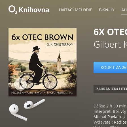
UVÍTACÍ MELODIE
E-KNIHY
AU
6X OT
Gilbert 
KOUPIT ZA 26
ZAHRANIČNÍ LIT
Délka: 2 h 50 min
Interpret:
Bořivoj
Michal Pavlata
Vydavatel:
Radios