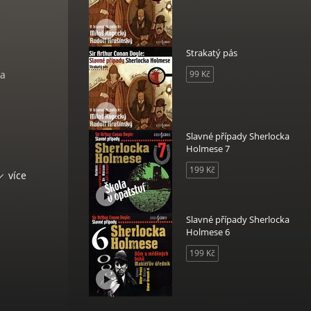
Strakatý pás
ra
99 Kč
Slavné případy Sherlocka
Holmese 7
199 Kč
více
Slavné případy Sherlocka
erární
Holmese 6
199 Kč
 1901
bližně
her.