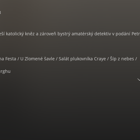
3
eší katolický kněz a zároveň bystrý amatérský detektiv v podání Pet
 Festa / U Zlomené šavle / Salát plukovníka Craye / Šíp z nebes /
urghu
/ Rozhlasová nahrávka z roku 1997
CHESTERTON
ý spisovatel, autor mnoha románů a detektivek, dramatik, básník, lit
ik a diskutér, novinář, esejista a křesťanský myslitel.
žné londýnské rodiny (po matce byl francouzského původu). V roce
es Blogg, jejich manželství zůstalo bezdětné. Chesterton napsal při
olik set básní, kolem dvou set povídek, čtyři tisíce esejů a několik 
literární postavou je kněz z detektivních povídek otec Brown, který