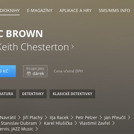
DIOKNIHY
E-MAGAZÍNY
APLIKACE A HRY
SMS/MMS INFO
EC BROWN
Keith Chesterton
Koupit jako
9 KČ
Cena včetně DPH
dárek
ERATURA
DETEKTIVKY
KLASICKÉ DETEKTIVKY
 Navrátil
Jiří Plachý
Ilja Racek
Petr Pelzer
Jan Přeučil
Stanislav Oubram
Karel Hlušička
Vlastimil Zavřel
ervis, JAZZ Music