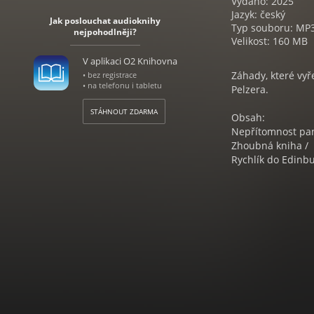
Vydáno: 2025
Jazyk: český
Jak poslouchat audioknihy
Typ souboru: MP
nejpohodlněji?
Velikost: 160 MB
V aplikaci O2 Knihovna
Záhady, které vyř
• bez registrace
• na telefonu i tabletu
Pelzera.
STÁHNOUT ZDARMA
Obsah:
Nepřítomnost pana
Zhoubná kniha /
Rychlík do Edinb
Režie Petr Adler 
GILBERT KEITH 
Anglický katolick
a společenský krit
Pocházel ze zámo
se oženil s Franc
osmdesát knih, něk
Jeho nejznámější 