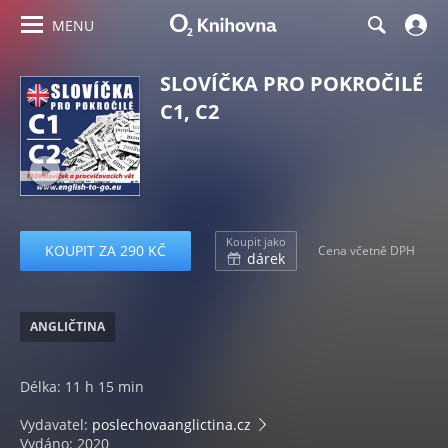
MENU
SLOVÍČKA PRO POKROČILÉ
C1, C2
Koupit jako
KOUPIT ZA 290 KČ
Cena včetně DPH
dárek
ANGLIČTINA
Délka: 11 h 15 min
Vydavatel:
poslechovaanglictina.cz
Vydáno: 2020