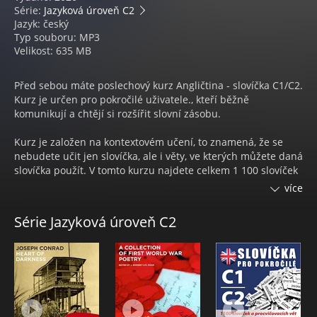
Série:
Jazyková úroveň C2
Jazyk: český
Typ souboru: MP3
Velikost: 635 MB
Před sebou máte poslechový kurz Angličtina - slovíčka C1/C2.
Kurz je určen pro pokročilé uživatele., kteří běžně
komunikují a chtějí si rozšířit slovní zásobu.
Kurz je založen na kontextovém učení, to znamená, že se
nebudete učit jen slovíčka, ale i věty, ve kterých můžete daná
slovíčka použít. V tomto kurzu najdete celkem 1 100 slovíček
a procvičovacích vět.
více
Jednotlivé lekce jsou rozděleny podle témat, přičemž každé
Série Jazyková úroveň C2
obsahuje jiný počet slovíček a vět. Úroveň C1/C2
nejpokročilejší, která může být, proto se setkáte zejména s
pokročilými výrazy, které jsou rozděleny do bloků aktivity
(slovesa a jejich synonyma), dále přísloví a idiomy, podstatná
jména a nakonec vlastnosti..
Jak s kurzem nejlépe pracovat? Zvolte si lekci, kterou chcete