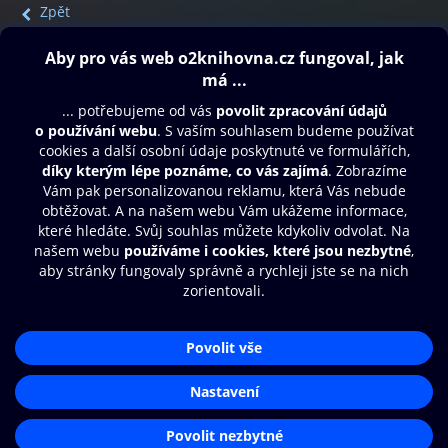
Zpět
Obsah ke stažení
Moje O2 Knihovna
Další zábava
© O2 Czech Republic a.s.
Nákupní řád
Přístupnost
Aplikace O2 Knihovna
Zásady zpracování osobních údajů
Čti a poslouchej své e-knihy a
Cookies
audioknihy rychleji a pohodlněji.
Nastavení cookies