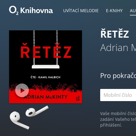
UVÍTACÍ MELODIE
E-KNIHY
AU
ŘETĚZ
Adrian 
Pro pokrač
Vaše mobilní čísl
zadání Vašeho te
přihlášení.