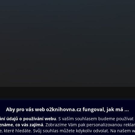
ovna
Další zábava
Oneplay
Oneplay Originály
Sport