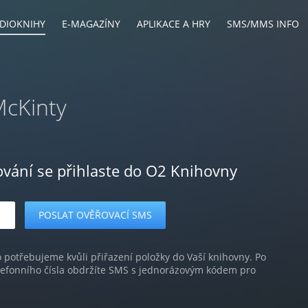
DIOKNIHY
E-MAGAZÍNY
APLIKACE A HRY
SMS/MMS INFO
McKinty
ování se přihlaste do O2 Knihovny
o potřebujeme kvůli přiřazení položky do Vaší knihovny. Po
lefonního čísla obdržíte SMS s jednorázovým kódem pro