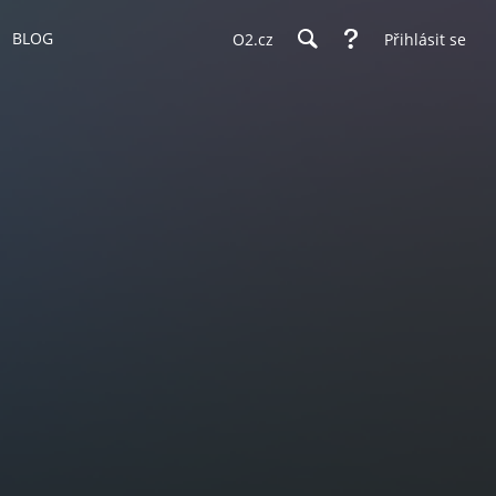
BLOG
O2.cz
Přihlásit se