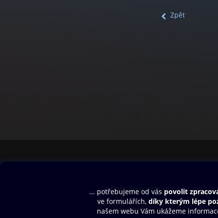
Zpět
Obsah ke stažení
Moje O2 Knih
Uvítací melodie
Přihlásit se
Aplikace a hry
E-knihy
Dárkový poukaz
SMS/MMS Info
Audioknihy
Nápověda
Blog