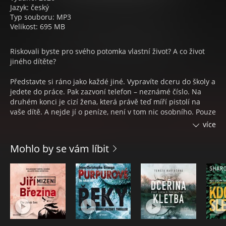
Jazyk: český
Typ souboru: MP3
Velikost: 695 MB
Riskovali byste pro svého potomka vlastní život? A co život
jiného dítěte?
Představte si ráno jako každé jiné. Vypravíte dceru do školy a
jedete do práce. Pak zazvoní telefon – neznámé číslo. Na
druhém konci je cizí žena, která právě teď míří pistolí na
vaše dítě. A nejde jí o peníze, není v tom nic osobního. Pouze
chce, abyste také někoho unesli. Právě jste se totiž stali obětí
více
zvráceného, ale geniálního systému, který spolehlivě funguje
už spoustu let a má velmi prostá pravidla: Pokud řetěz
Mohlo by se vám líbit
únosů přetrhnete, vaše dcera zemře. Jestli vás chytí policie,
vaše dcera zemře. Jenže Rachel, rozvedená matka bojující s
rakovinou, nebude dalším neproblematickým článkem v
řadě. A s pomocí svého bratra, bývalého mariňáka a
zkušeného lovce, který by pro milovanou neteř udělal
cokoliv, půjde tajemným tvůrcům kruté hry tvrdě po krku.
Originální thriller postavený na jednoduchém, ale děsivě