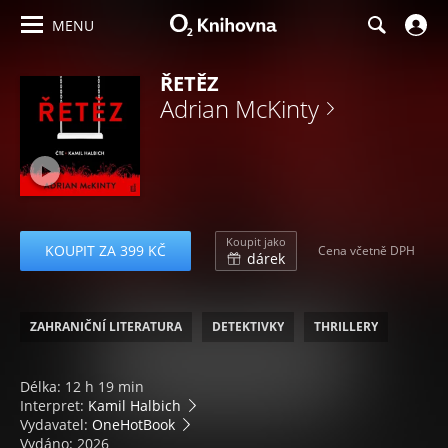
MENU
ŘETĚZ
Adrian McKinty
Koupit jako
KOUPIT ZA 399 KČ
Cena včetně DPH
dárek
ZAHRANIČNÍ LITERATURA
DETEKTIVKY
THRILLERY
Délka: 12 h 19 min
Interpret:
Kamil Halbich
Vydavatel:
OneHotBook
Vydáno: 2026