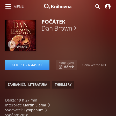
MENU
POČÁTEK
Dan Brown
Koupit jako
KOUPIT ZA 449 KČ
Cena včetně DPH
dárek
ZAHRANIČNÍ LITERATURA
THRILLERY
Délka: 19 h 27 min
Interpret:
Martin Sláma
Vydavatel:
Tympanum
Vydáno: 2018