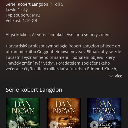
Série:
Robert Langdon
díl 5
Jazyk: český
Typ souboru: MP3
Velikost: 1.10 GB
Ať jsi kdokoli. Ať věříš čemukoli. Všechno se brzy změní.
Harvardský profesor symbologie Robert Langdon přijede do
ultramoderního Guggenheimova muzea v Bilbau, aby se zde
zúčastnil významného oznámení – odhalení objevu, který
„navždy změní tvář vědy“. Pořadatelem společenského
večera je čtyřicetiletý miliardář a futurista Edmond Kirsch,
jenž se díky svým oslnivým supermoderním vynálezům a
více
odvážným předpovědím stal celosvětově uznávanou
osobností. Po zahájení společenské akce Langdona a několik
Série Robert Langdon
set dalších hostů zcela uchvátí velmi originální prezentace;
pečlivě naplánovaný večer se však najednou promění v
chaos a hrozí, že Kirschův vzácný objev bude navždy
ztracen. Langdon je v bezprostředním ohrožení nucen z
Bilbaa uprchnout; doprovází ho při tom Ambra Vidalová,
elegantní ředitelka muzea, která Kirschovi pomáhala
provokativní společenskou akci zinscenovat. Společně se