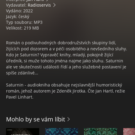
Vydavatel:
Radioservis
Vydáno: 2022
Jazyk: český
Typ souboru: MP3
Velikost: 219 MB
Román o podivuhodných dobrodružstvích skupiny lidí,
žijících pod dozorem a v péči osobitého a nevšedního sluhy.
Kdo je Saturnin? Vypravěč knihy, mladý, pokojně žijící
úředník, si muže tohoto jména najme jako sluhu. Saturnin
ale ve skutečnosti události řídí a jeho služebné postavení je
spíše zdánlivé...
Saturnin - audiokniha obsahuje nejslavnější humoristický
román, jehož autorem je Zdeněk Jirotka. Čte Jan Hartl, režie
Pavel Linhart.
Mohlo by se vám líbit