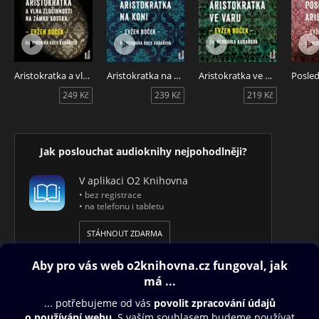
Aristokratka a vlna zločinnosti na zámku Kostka
Aristokratka na koni
Aristokratka ve varu
249 Kč
239 Kč
219 Kč
Jak poslouchat audioknihy nejpohodlněji?
V aplikaci O2 Knihovna
• bez registrace
• na telefonu i tabletu
STÁHNOUT ZDARMA