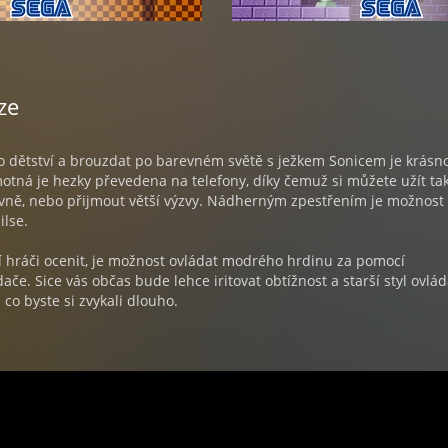
ze
do dětství a brouzdat po barevném světě s ježkem Sonicem je krásn
motná je hezky převedena na telefony, díky čemuž si můžete užít ta
ně, nebo přijmout větší výzvy. Nádherným zpestřením je možnost 
ilse.
í hráči ocenit, je možnost ovládat modrého hrdinu za pomocí
če. Sice vás občas bude lehce iritovat obtížnost a starší styl ovlád
a co byste si zvykali dlouho.