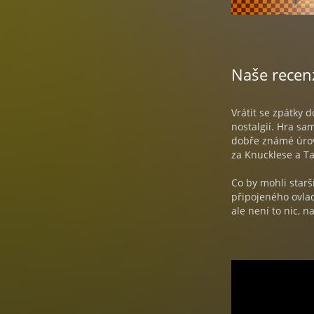
Naše recen
Vrátit se zpátky 
nostalgií. Hra sa
dobře známé úrov
za Knucklese a Ta
Co by mohli starš
připojeného ovlada
ale není to nic, n