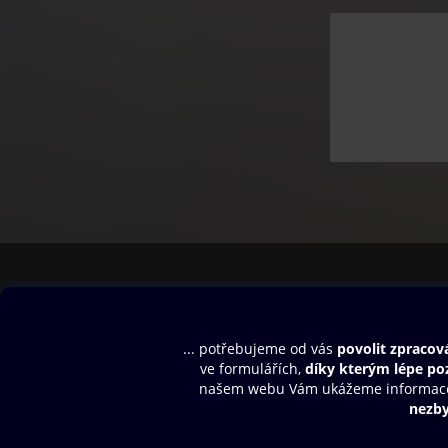
- Hlídejte si své
získat pouze 20 k
- Jakmile budete 
- Není jen jedna c
- Hraní za Tailse
dostat se na různ
Obsah ke stažení
Moje O2 Knih
Uvítací melodie
Přihlásit se
Aplikace a hry
E-knihy
Dárkový poukaz
SMS/MMS Info
Audioknihy
Nápověda
Blog
E-magazíny
Napište nám