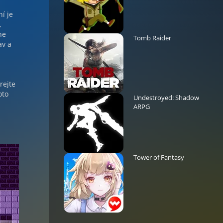
í je
,
he
Tomb Raider
av a
rejte
oto
Undestroyed: Shadow
ARPG
Tower of Fantasy