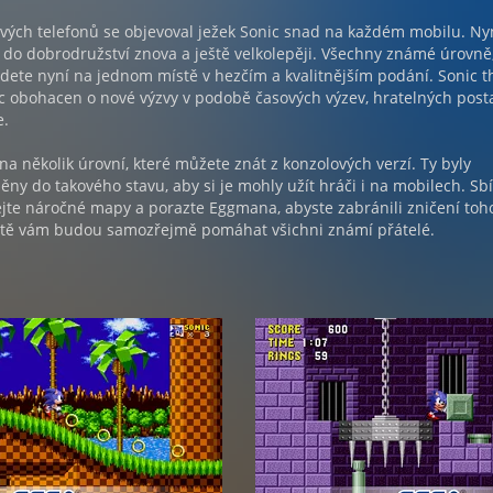
ových telefonů se objevoval ježek Sonic snad na každém mobilu. Nyn
do dobrodružství znova a ještě velkolepěji. Všechny známé úrovně
jdete nyní na jednom místě v hezčím a kvalitnějším podání. Sonic t
c obohacen o nové výzvy v podobě časových výzev, hratelných post
e.
 na několik úrovní, které můžete znát z konzolových verzí. Ty byly
ěny do takového stavu, aby si je mohly užít hráči i na mobilech. Sbí
jte náročné mapy a porazte Eggmana, abyste zabránili zničení toh
estě vám budou samozřejmě pomáhat všichni známí přátelé.