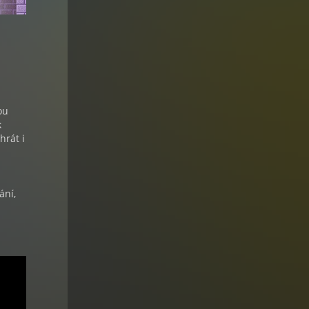
ou
k
hrát i
ání,