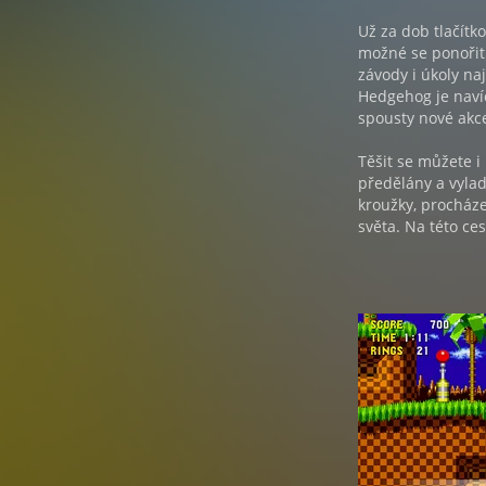
Už za dob tlačítk
možné se ponořit 
závody i úkoly na
Hedgehog je naví
spousty nové akc
Těšit se můžete i
předělány a vylad
kroužky, procháze
světa. Na této c