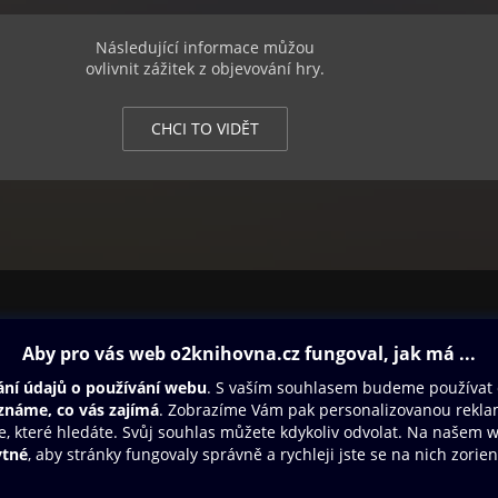
 kroužky, jakmile se zraníte, rozsypou se všechny kolem vás a můžete
roužků zpět.
Následující informace můžou
zcela bez kroužků a dostanete ránu, zemřete.
ovlivnit zážitek z objevování hry.
esta, vždy je více způsobů, jak dojít do cíle.
 vám sice nedovolí běžet rychleji, ale můžete prolítávat prostředím a
CHCI TO VIDĚT
á místa.
ovna
Další zábava
Oneplay
Oneplay Originály
Sport