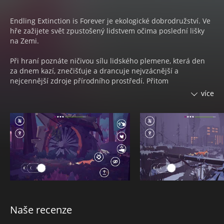
Endling Extinction is Forever je ekologické dobrodružství. Ve
hře zažijete svět zpustošený lidstvem očima poslední lišky
na Zemi.
Při hraní poznáte ničivou sílu lidského plemene, která den
za dnem kazí, znečišťuje a drancuje nejvzácnější a
nejcennější zdroje přírodního prostředí. Přitom
prozkoumáte různé trojrozměrné oblasti bočního posouvání
více
a bráníte své maličké, krmíte je, sledujete, jak dospívají,
všímáte si jejich jedinečných osobností a obav, a co je
nejdůležitější, pomůžete jim přežít.
Musíte využít nočního šera ke kradmému převedení svého
mladého potomstva na bezpečnější místo. Den strávíte
odpočinkem v improvizovaném úkrytu a budete pečlivě
plánovat svůj další posun, protože by mohl být pro vás a
vaše mláďata poslední.
Naše recenze