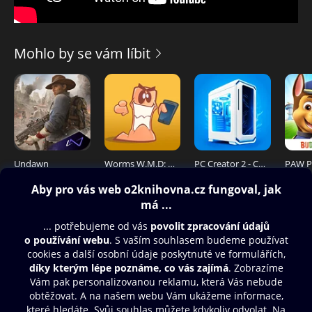
Mohlo by se vám líbit
Undawn
Worms W.M.D: Mobilize
PC Creator 2 - Computer Tycoon
Obsah ke stažení
Moje O2 Knihovna
Další zábava