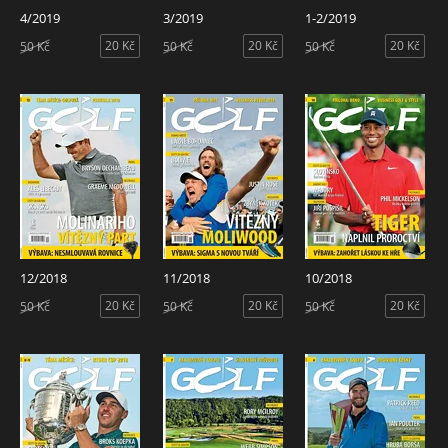
4/2019
3/2019
1-2/2019
20 Kč
20 Kč
20 Kč
50 Kč
50 Kč
50 Kč
12/2018
11/2018
10/2018
20 Kč
20 Kč
20 Kč
50 Kč
50 Kč
50 Kč