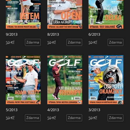
9/2013
8/2013
6/2013
Zdarma
Zdarma
Zdarma
50 Kč
50 Kč
50 Kč
5/2013
4/2013
3/2013
Zdarma
Zdarma
Zdarma
50 Kč
50 Kč
50 Kč