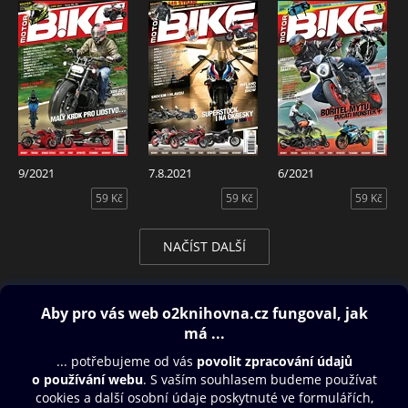
9/2021
7.8.2021
6/2021
59 Kč
59 Kč
59 Kč
NAČÍST DALŠÍ
Obsah ke stažení
Moje O2 Knihovna