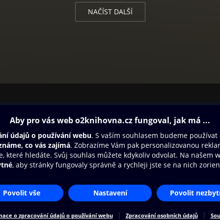
NAČÍST DALŠÍ
ovna
Další zábava
Oneplay
Oneplay Originály
Sport
Přístupnost
Zásady zpracování osobních údajů
Cookies
Na