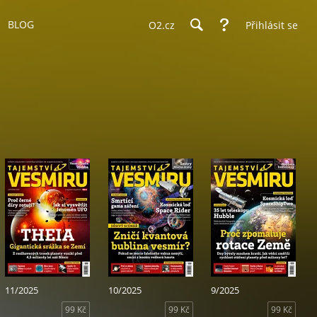
BLOG
O2.cz
Přihlásit se
11/2025
10/2025
9/2025
99 Kč
99 Kč
99 Kč