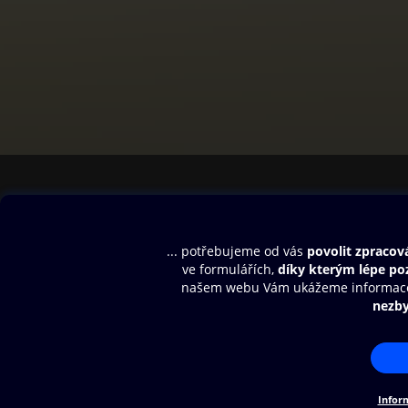
Obsah ke stažení
Moje O2 Knih
Uvítací melodie
Přihlásit se
Aplikace a hry
E-knihy
Dárkový poukaz
SMS/MMS Info
Audioknihy
Nápověda
Blog
E-magazíny
Napište nám
Nákupní řád
© O2 Czech Republic a.s.