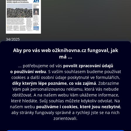
34/2025
Zdarma
Obsah ke stažení
Moje O2 Knihovna
Další zábava
© O2 Czech Republic a.s.
Nákupní řád