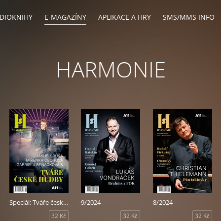
DIOKNIHY
E-MAGAZÍNY
APLIKACE A HRY
SMS/MMS INFO
HARMONIE
Speciál: Tváře české hudby
9/2024
8/2024
32 Kč
32 Kč
32 Kč