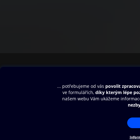
Obsah ke stažení
Moje O2 Knih
Uvítací melodie
Přihlásit se
Aplikace a hry
E-knihy
Dárkový poukaz
SMS/MMS Info
Audioknihy
Nápověda
Blog
E-magazíny
Napište nám
Nákupní řád
© O2 Czech Republic a.s.