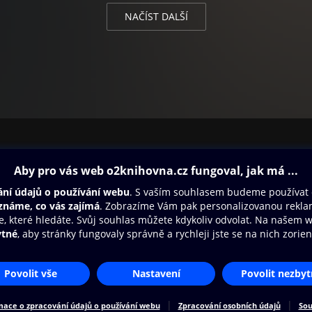
NAČÍST DALŠÍ
ovna
Další zábava
Oneplay
Oneplay Originály
Sport
Přístupnost
Zásady zpracování osobních údajů
Cookies
Na