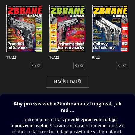
11/22
10/22
9/22
85 Kč
85 Kč
85 Kč
NAČÍST DALŠÍ
Obsah ke stažení
Moje O2 Knihovna