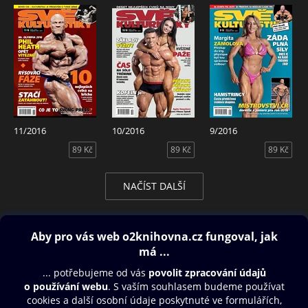
11/2016
10/2016
9/2016
89 Kč
89 Kč
89 Kč
NAČÍST DALŠÍ
Obsah ke stažení
Moje O2 Knihovna