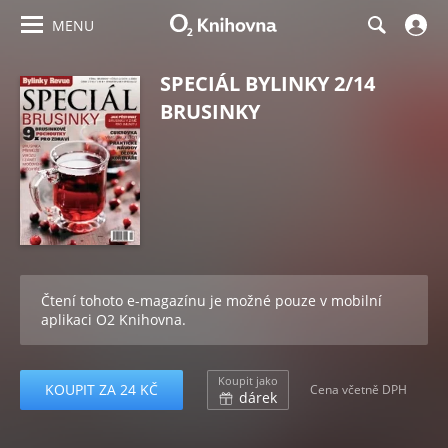
MENU
SPECIÁL BYLINKY 2/14
BRUSINKY
Čtení tohoto e-magazínu je možné pouze v mobilní
aplikaci O2 Knihovna.
Koupit jako
KOUPIT ZA 24 KČ
Cena včetně DPH
dárek