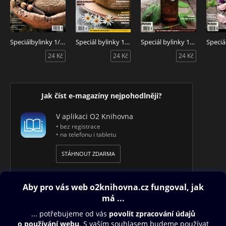
Speciálbylinky 1/14 ořechy
Speciál bylinky 11/13 domácí chléb
Speciál bylinky 10/13 šalvěj
24 Kč
24 Kč
24 Kč
Jak číst e-magazíny nejpohodlněji?
V aplikaci O2 Knihovna
• bez registrace
• na telefonu i tabletu
STÁHNOUT ZDARMA
Obsah ke stažení