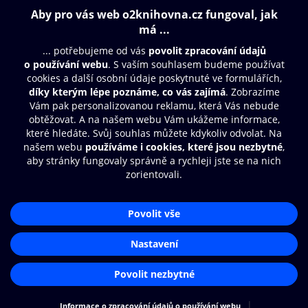
Obsah ke stažení
Moje O2 Knihovna
Další zábava
© O2 Czech Republic a.s.
Nákupní řád
Přístupnost
Aplikace O2 Knihovna
Zásady zpracování osobních údajů
Čti a poslouchej své e-knihy a
Cookies
audioknihy rychleji a pohodlněji.
Nastavení cookies
STÁHNOUT