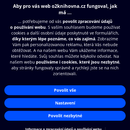
Obsah ke stažení
Moje O2 Knihovna
Další zábava
© O2 Czech Republic a.s.
Nákupní řád
Přístupnost
Aplikace O2 Knihovna
Zásady zpracování osobních údajů
Čti a poslouchej své e-knihy a
Cookies
audioknihy rychleji a pohodlněji.
Nastavení cookies
STÁHNOUT