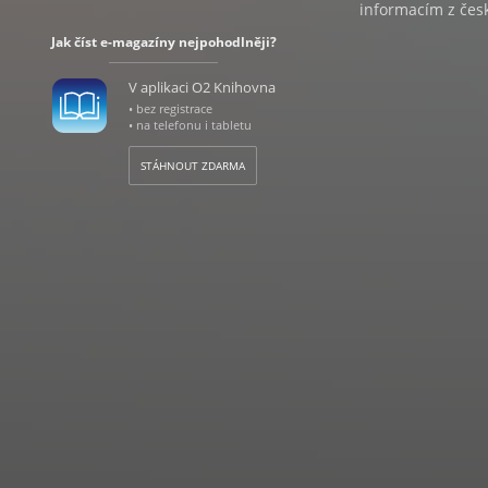
informacím z česk
Jak číst e-magazíny nejpohodlněji?
V aplikaci O2 Knihovna
• bez registrace
• na telefonu i tabletu
STÁHNOUT ZDARMA