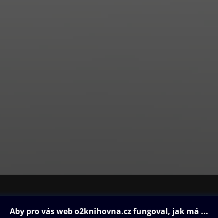
ovna
Další zábava