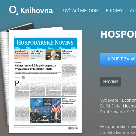
UVÍTACÍ MELODIE
E-KNIHY
AU
HOSPOD
KOUPIT ZA 40
NOVINY
Vydavatel:
Econom
Další čísla:
Hospo
Publikováno: 9. 7
Hospodářské novin
analytickými prvk