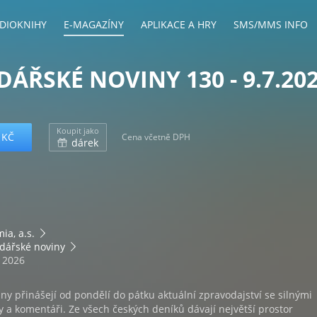
DIOKNIHY
E-MAGAZÍNY
APLIKACE A HRY
SMS/MMS INFO
ÁŘSKÉ NOVINY 130 - 9.7.20
Koupit jako
 KČ
Cena včetně DPH
dárek
ia, a.s.
dářské noviny
. 2026
y přinášejí od pondělí do pátku aktuální zpravodajství se silnými
y a komentáři. Ze všech českých deníků dávají největší prostor