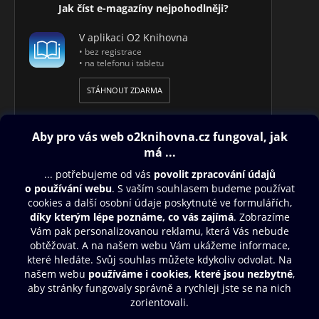
Jak číst e-magazíny nejpohodlněji?
V aplikaci O2 Knihovna
• bez registrace
• na telefonu i tabletu
STÁHNOUT ZDARMA
Obsah ke stažení
Moje O2 Knihovna
Další zábava
© O2 Czech Republic a.s.