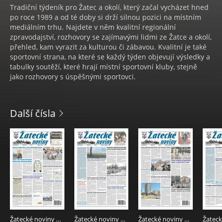
Tradiční týdeník pro Žatec a okolí, který začal vycházet hned
po roce 1989 a od té doby si drží silnou pozici na místním
mediálním trhu. Najdete v něm kvalitní regionální
zpravodajství, rozhovory se zajímavými lidmi ze Žatce a okolí,
přehled, kam vyrazit za kulturou či zábavou. Kvalitní je také
sportovní strana, na které se každý týden objevují výsledky a
tabulky soutěží, které hrají místní sportovní kluby, stejně
jako rozhovory s úspěšnými sportovci.
Další čísla
Žatecké noviny 32/2026
Žatecké noviny 31/2026
Žatecké noviny 30/2026