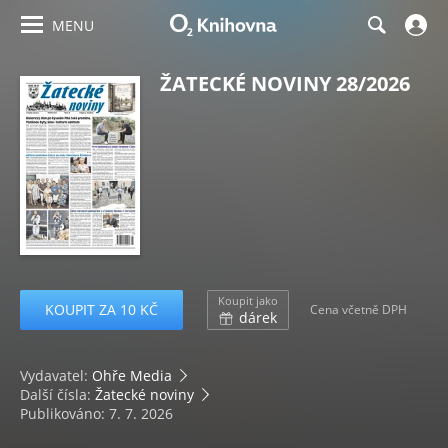
MENU
ŽATECKÉ NOVINY 28/2026
Koupit jako
KOUPIT ZA 10 KČ
Cena včetně DPH
dárek
Vydavatel:
Ohře Media
Další čísla:
Žatecké noviny
Publikováno: 7. 7. 2026