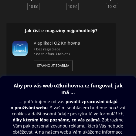
10 Kč
10 Kč
10 Kč
Jak číst e-magazíny nejpohodlněji?
V aplikaci O2 Knihovna
• bez registrace
• na telefonu i tabletu
STÁHNOUT ZDARMA
Obsah ke stažení
Moje O2 Knihovna
Další zábava