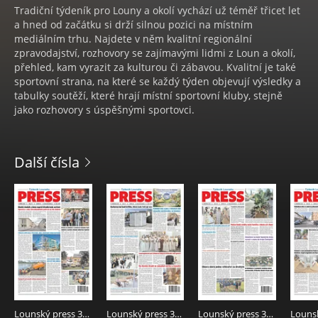
Tradiční týdeník pro Louny a okolí vychází už téměř třicet let
a hned od začátku si drží silnou pozici na místním
mediálním trhu. Najdete v něm kvalitní regionální
zpravodajství, rozhovory se zajímavými lidmi z Loun a okolí,
přehled, kam vyrazit za kulturou či zábavou. Kvalitní je také
sportovní strana, na které se každý týden objevují výsledky a
tabulky soutěží, které hrají místní sportovní kluby, stejně
jako rozhovory s úspěšnými sportovci.
Další čísla
Lounský press 32/2026
Lounský press 31/2026
Lounský press 30/2026