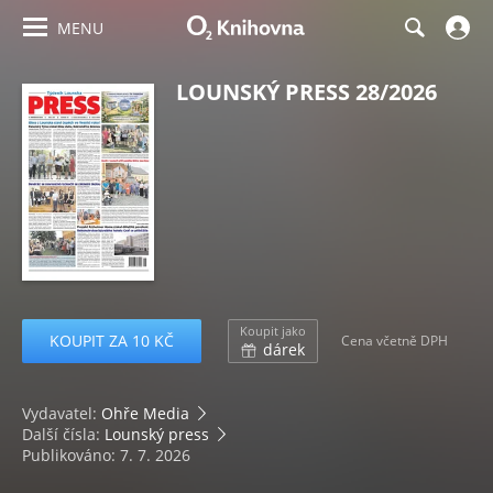
MENU
LOUNSKÝ PRESS 28/2026
Koupit jako
KOUPIT ZA 10 KČ
Cena včetně DPH
dárek
Vydavatel:
Ohře Media
Další čísla:
Lounský press
Publikováno: 7. 7. 2026