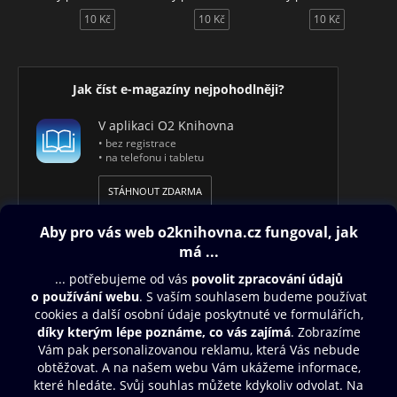
10 Kč
10 Kč
10 Kč
Jak číst e-magazíny nejpohodlněji?
V aplikaci O2 Knihovna
• bez registrace
• na telefonu i tabletu
STÁHNOUT ZDARMA
Obsah ke stažení
Moje O2 Knihovna
Další zábava