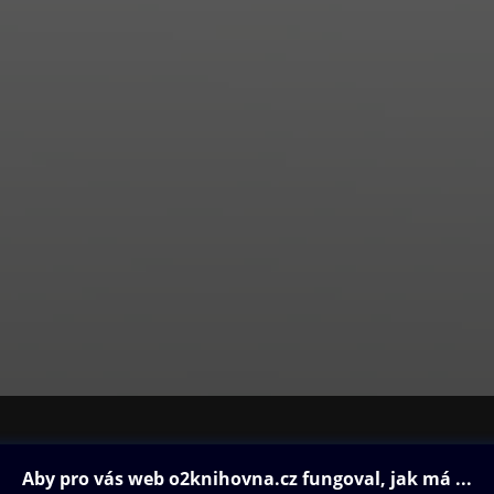
ovna
Další zábava