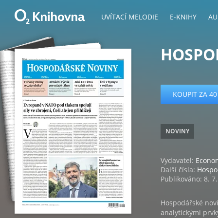
UVÍTACÍ MELODIE
E-KNIHY
AU
HOSPOD
KOUPIT ZA 40
NOVINY
Vydavatel:
Econom
Další čísla:
Hospo
Publikováno: 8. 7
Hospodářské novin
analytickými prvk