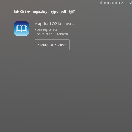
informacím z česk
Jak číst e-magazíny nejpohodlněji?
V aplikaci O2 Knihovna
• bez registrace
• na telefonu i tabletu
STÁHNOUT ZDARMA