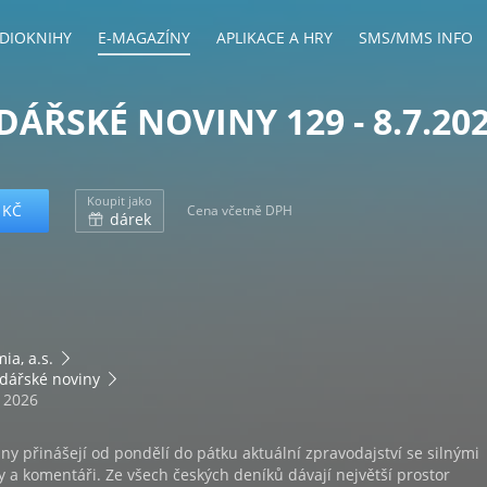
DIOKNIHY
E-MAGAZÍNY
APLIKACE A HRY
SMS/MMS INFO
ÁŘSKÉ NOVINY 129 - 8.7.20
Koupit jako
 KČ
Cena včetně DPH
dárek
ia, a.s.
dářské noviny
. 2026
y přinášejí od pondělí do pátku aktuální zpravodajství se silnými
y a komentáři. Ze všech českých deníků dávají největší prostor