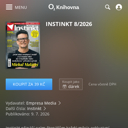
MENU
INSTINKT 8/2026
Koupit jako
KOUPIT ZA 39 KČ
Cena včetně DPH
dárek
Vydavatel:
Empresa Media
Další čísla:
Instinkt
Publikováno: 9. 7. 2026
Instinkt přináší svým čtenářům každý měsíc exkluzivní