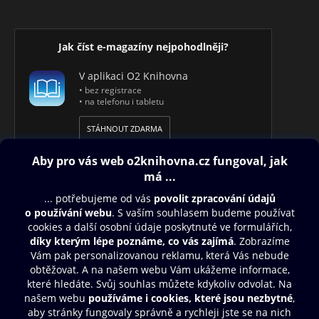
Jak číst e-magazíny nejpohodlněji?
V aplikaci O2 Knihovna
• bez registrace
• na telefonu i tabletu
STÁHNOUT ZDARMA
Obsah ke stažení
Moje O2 Knihovna
Další zábava