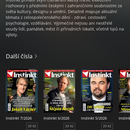
rozhovory s předními českými i zahraničními osobnostmi ze
světa kultury, designu a umění. Detailně mapuje aktuální
témata z celospolečenského dění - zdraví, cestování
psychologie, vzdělávání. Výjimečné nejsou ani neotřelé
osudy lidí, památek, měst či přírodních lokalit, včetně tipů na
výlety.
Další čísla
Instinkt 7/2026
Instinkt 6/2026
Instinkt 5/2026
Instin
39 Kč
39 Kč
39 Kč