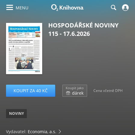
MENU
HOSPODÁŘSKÉ NOVINY
115 - 17.6.2026
Koupit jako
KOUPIT ZA 40 KČ
Cena včetně DPH
dárek
NOVINY
Vydavatel:
Economia, a.s.