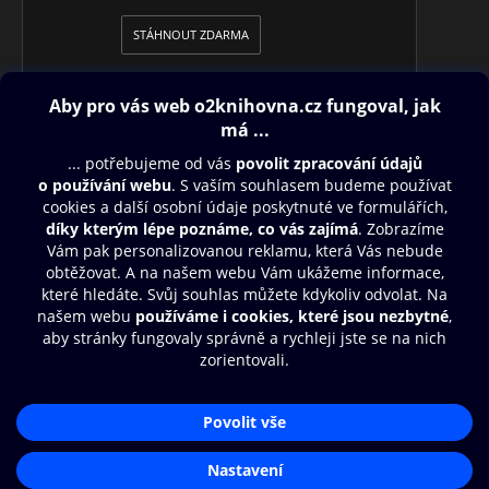
STÁHNOUT ZDARMA
Obsah ke stažení
Moje O2 Knihovna
Další zábava
© O2 Czech Republic a.s.
Nákupní řád
Přístupnost
Aplikace O2 Knihovna
Zásady zpracování osobních údajů
Čti a poslouchej své e-knihy a
Cookies