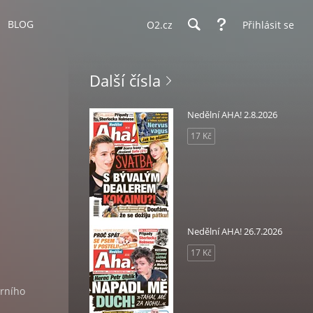
BLOG
O2.cz
Přihlásit se
Další čísla
Nedělní AHA! 2.8.2026
17 Kč
Nedělní AHA! 26.7.2026
17 Kč
árního