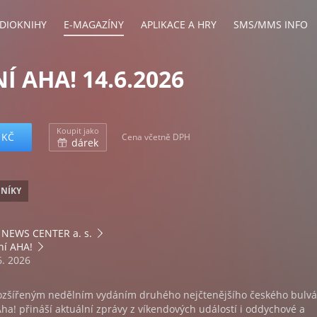
DIOKNIHY
E-MAGAZÍNY
APLIKACE A HRY
SMS/MMS INFO
Í AHA! 14.6.2026
Koupit jako
 KČ
Cena včetně DPH
dárek
ENÍKY
NEWS CENTER a. s.
ní AHA!
6. 2026
rozšířeným nedělním vydáním druhého nejčtenějšího českého bulv
ha! přináší aktuální zprávy z víkendových událostí i oddychové a