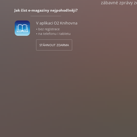
zábavné zprávy z
Jak číst e-magazíny nejpohodlněji?
V aplikaci O2 Knihovna
• bez registrace
• na telefonu i tabletu
STÁHNOUT ZDARMA