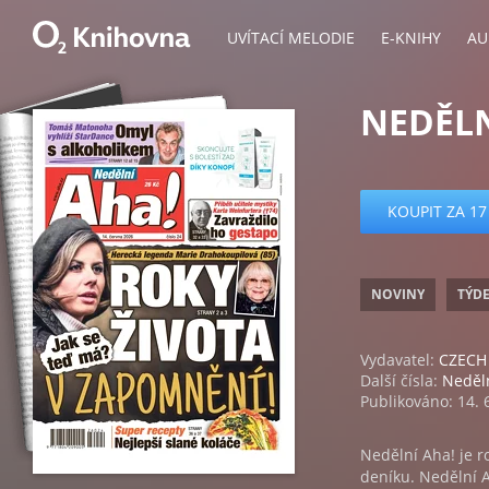
UVÍTACÍ MELODIE
E-KNIHY
AU
NEDĚLN
KOUPIT ZA 17
NOVINY
TÝD
Vydavatel:
CZECH 
Další čísla:
Neděl
Publikováno: 14. 
Nedělní Aha! je 
deníku. Nedělní A