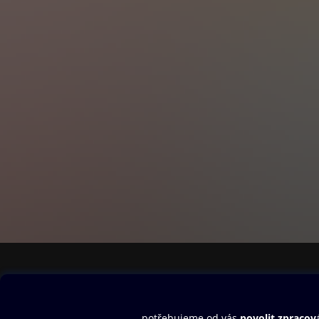
Obsah ke stažení
Moje O2 Knih
Uvítací melodie
Přihlásit se
Aplikace a hry