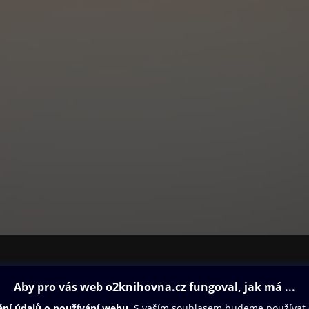
ovna
Další zábava
Oneplay