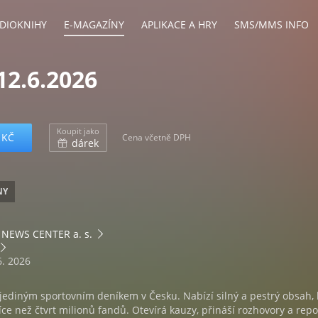
DIOKNIHY
E-MAGAZÍNY
APLIKACE A HRY
SMS/MMS INFO
12.6.2026
Koupit jako
 KČ
Cena včetně DPH
dárek
NY
NEWS CENTER a. s.
6. 2026
t jediným sportovním deníkem v Česku. Nabízí silný a pestrý obsah, 
íce než čtvrt milionů fandů. Otevírá kauzy, přináší rozhovory a repo