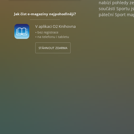
nabízí pohledy ze
součástí Sportu js
Jak číst e-magazíny nejpohodlněji?
páteční Sport ma
V aplikaci O2 Knihovna
• bez registrace
• na telefonu i tabletu
STÁHNOUT ZDARMA