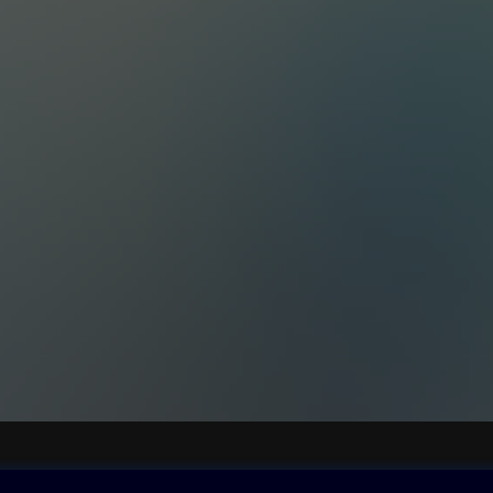
ovna
Další zábava