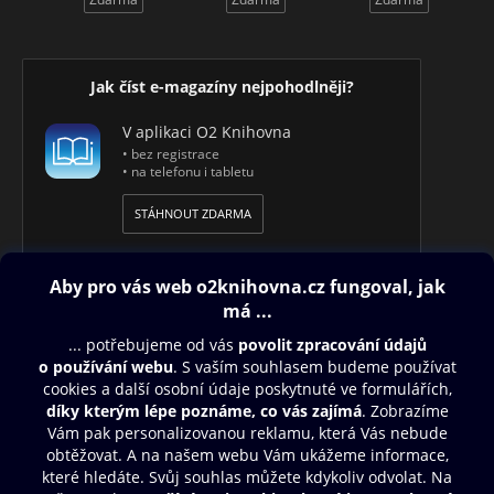
Jak číst e-magazíny nejpohodlněji?
V aplikaci O2 Knihovna
• bez registrace
• na telefonu i tabletu
STÁHNOUT ZDARMA
Obsah ke stažení
Moje O2 Knihovna
Další zábava