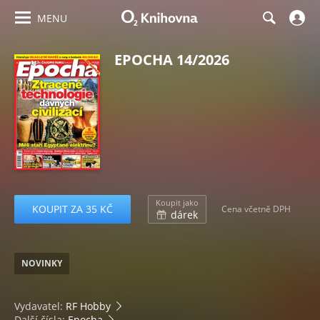
MENU
EPOCHA 14/2026
Koupit jako
KOUPIT ZA 35 KČ
Cena včetně DPH
dárek
NOVINKY
Vydavatel:
RF Hobby
Další čísla:
Epocha