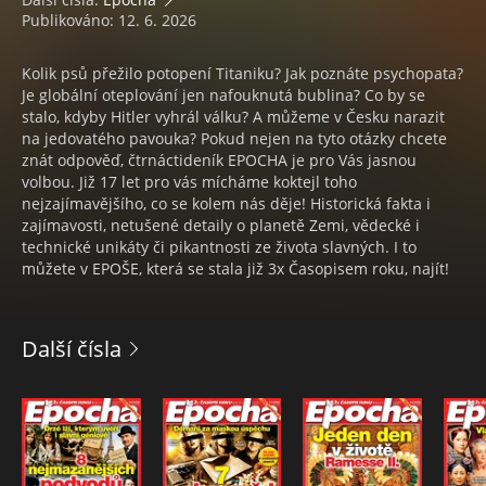
Publikováno: 12. 6. 2026
Kolik psů přežilo potopení Titaniku? Jak poznáte psychopata?
Je globální oteplování jen nafouknutá bublina? Co by se
stalo, kdyby Hitler vyhrál válku? A můžeme v Česku narazit
na jedovatého pavouka? Pokud nejen na tyto otázky chcete
znát odpověď, čtrnáctideník EPOCHA je pro Vás jasnou
volbou. Již 17 let pro vás mícháme koktejl toho
nejzajímavějšího, co se kolem nás děje! Historická fakta i
zajímavosti, netušené detaily o planetě Zemi, vědecké i
technické unikáty či pikantnosti ze života slavných. I to
můžete v EPOŠE, která se stala již 3x Časopisem roku, najít!
Další čísla