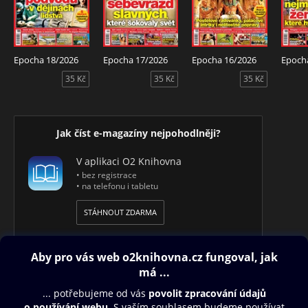
Epocha 18/2026
Epocha 17/2026
Epocha 16/2026
Epoch
35 Kč
35 Kč
35 Kč
Jak číst e-magazíny nejpohodlněji?
V aplikaci O2 Knihovna
• bez registrace
• na telefonu i tabletu
STÁHNOUT ZDARMA
Obsah ke stažení