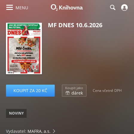
MENU
MF DNES 10.6.2026
Koupit jako
KOUPIT ZA 20 KČ
Cena včetně DPH
dárek
NOVINY
Vydavatel:
MAFRA, a.s.