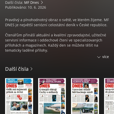
Další čísla:
MF Dnes
Publikováno: 10. 6. 2026
Pravdivý a plnohodnotný obraz o světě, ve kterém žijeme. MF
DNES je největší seriózní celostátní deník v České republice.
Čtenářům přináší aktuální a kvalitní zpravodajství, užitečné
servisní informace i oddechové čtení ve specializovaných
přílohách a magazínech. Každý den se můžete těšit na
tematicky laděné přílohy.
více
Každý týden na 4 magazíny:
Další čísla
• Pondělí s nejčtenějším ženským časopisem
ONA DNES
• V úterý čtenáři naleznou speciální přílohu s ověřenými
spotřebitelskými
TESTY KVALITY
• Středa s inspirací pro váš domov a zahradu v
DOMA DNES
• Čtvrtek s televizním programem
Magazín DNES+TV
• Pátek se mohou čtenáři těšit na časopis
DNES Speciál
• Sobota se spoustou zajímavého čtení na volné dny ve
Víkend DNES a v Orientaci Lidových novin.