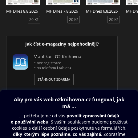
V RÁMCI NÁKUPU MÁTE K DISPOZICI 2 LIBOVOLNÁ
MF Dnes 8.8.2026
MF Dnes 7.8.2026
MF Dnes 6.8.2026
MF Dne
REGIONÁLNÍ VYDÁNÍ TOHOTO TITULU.
20 Kč
20 Kč
20 Kč
Jak číst e-magazíny nejpohodlněji?
V aplikaci O2 Knihovna
• bez registrace
• na telefonu i tabletu
STÁHNOUT ZDARMA
Obsah ke stažení
Moje O2 Knihovna