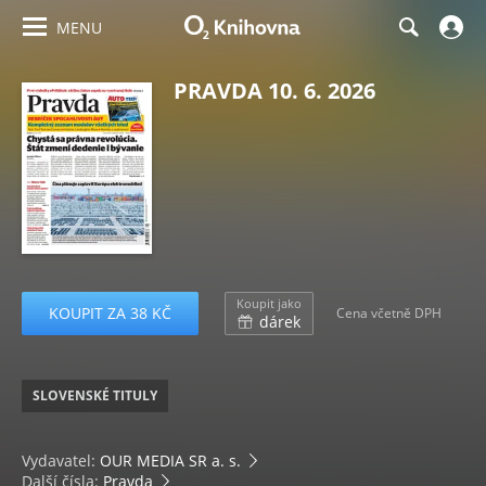
MENU
PRAVDA 10. 6. 2026
Koupit jako
KOUPIT ZA 38 KČ
Cena včetně DPH
dárek
SLOVENSKÉ TITULY
Vydavatel:
OUR MEDIA SR a. s.
Další čísla:
Pravda