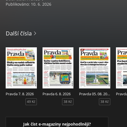
Publikováno: 10. 6. 2026
Další čísla
Pravda 7. 8. 2026
Pravda 6. 8. 2026
Pravda 05. 08. 2026
Pravda
49 Kč
38 Kč
38 Kč
Jak číst e-magazíny nejpohodlněji?