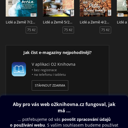
Lidé a Země 7/2026
Lidé a Země 5/2026
Lidé a Země 4/2026
75 Kč
75 Kč
75 Kč
Jak číst e-magazíny nejpohodlněji?
V aplikaci O2 Knihovna
• bez registrace
• na telefonu i tabletu
STÁHNOUT ZDARMA
Obsah ke stažení