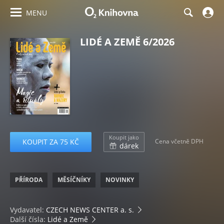
MENU
LIDÉ A ZEMĚ 6/2026
Koupit jako
KOUPIT ZA 75 KČ
Cena včetně DPH
dárek
PŘÍRODA
MĚSÍČNÍKY
NOVINKY
Vydavatel:
CZECH NEWS CENTER a. s.
Další čísla:
Lidé a Země