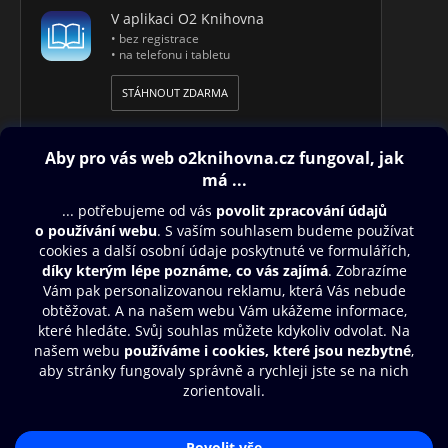
V aplikaci O2 Knihovna
• bez registrace
• na telefonu i tabletu
STÁHNOUT ZDARMA
Obsah ke stažení
Moje O2 Knihovna
Další zábava
© O2 Czech Republic a.s.
Nákupní řád
Přístupnost