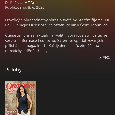
Další čísla:
MF Dnes
Publikováno: 8. 6. 2026
Pravdivý a plnohodnotný obraz o světě, ve kterém žijeme. MF
DNES je největší seriózní celostátní deník v České republice.
Čtenářům přináší aktuální a kvalitní zpravodajství, užitečné
servisní informace i oddechové čtení ve specializovaných
přílohách a magazínech. Každý den se můžete těšit na
tematicky laděné přílohy.
více
Každý týden na 4 magazíny:
Přílohy
• Pondělí s nejčtenějším ženským časopisem
ONA DNES
• V úterý čtenáři naleznou speciální přílohu s ověřenými
spotřebitelskými
TESTY KVALITY
• Středa s inspirací pro váš domov a zahradu v
DOMA DNES
• Čtvrtek s televizním programem
Magazín DNES+TV
• Pátek se mohou čtenáři těšit na časopis
DNES Speciál
• Sobota se spoustou zajímavého čtení na volné dny ve
Víkend DNES a v Orientaci Lidových novin.