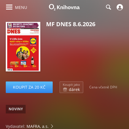
MENU
MF DNES 8.6.2026
Koupit jako
KOUPIT ZA 20 KČ
Cena včetně DPH
dárek
NOVINY
Vydavatel:
MAFRA, a.s.