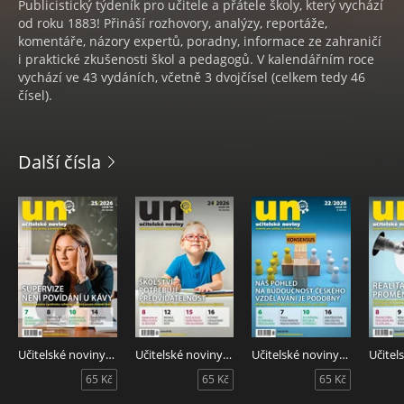
Publicistický týdeník pro učitele a přátele školy, který vychází
od roku 1883! Přináší rozhovory, analýzy, reportáže,
komentáře, názory expertů, poradny, informace ze zahraničí
i praktické zkušenosti škol a pedagogů. V kalendářním roce
vychází ve 43 vydáních, včetně 3 dvojčísel (celkem tedy 46
čísel).
Další čísla
Učitelské noviny 25/2026
Učitelské noviny 24/2026
Učitelské noviny 22/2026
65 Kč
65 Kč
65 Kč