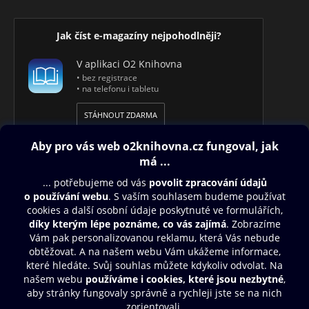
Jak číst e-magazíny nejpohodlněji?
V aplikaci O2 Knihovna
• bez registrace
• na telefonu i tabletu
STÁHNOUT ZDARMA
Obsah ke stažení
Moje O2 Knihovna
Další zábava
© O2 Czech Republic a.s.