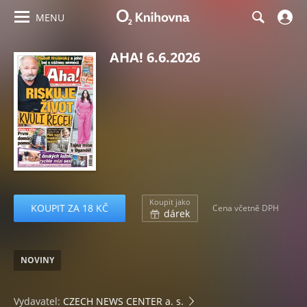
MENU
AHA! 6.6.2026
Koupit jako
KOUPIT ZA 18 KČ
Cena včetně DPH
dárek
NOVINY
Vydavatel:
CZECH NEWS CENTER a. s.