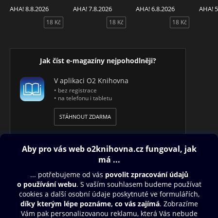
AHA! 8.8.2026
AHA! 7.8.2026
AHA! 6.8.2026
AHA! 5
18 Kč
18 Kč
18 Kč
Jak číst e-magazíny nejpohodlněji?
V aplikaci O2 Knihovna
• bez registrace
• na telefonu i tabletu
STÁHNOUT ZDARMA
Obsah ke stažení
Moje O2 Knihovna