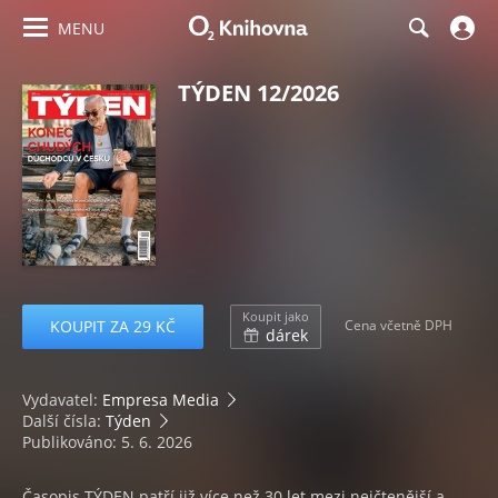
MENU
TÝDEN 12/2026
Koupit jako
KOUPIT ZA 29 KČ
Cena včetně DPH
dárek
Vydavatel:
Empresa Media
Další čísla:
Týden
Publikováno: 5. 6. 2026
Časopis TÝDEN patří již více než 30 let mezi nejčtenější a