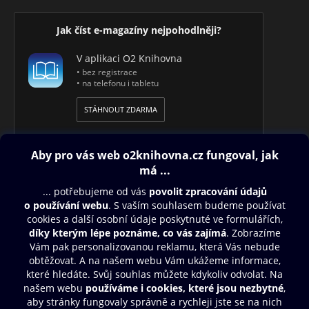
Jak číst e-magazíny nejpohodlněji?
V aplikaci O2 Knihovna
• bez registrace
• na telefonu i tabletu
STÁHNOUT ZDARMA
Obsah ke stažení
Moje O2 Knihovna
Další zábava
© O2 Czech Republic a.s.