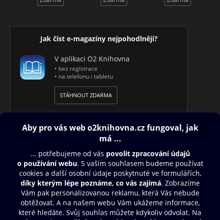
Jak číst e-magazíny nejpohodlněji?
V aplikaci O2 Knihovna
• bez registrace
• na telefonu i tabletu
STÁHNOUT ZDARMA
Obsah ke stažení
Moje O2 Knihovna
Další zábava