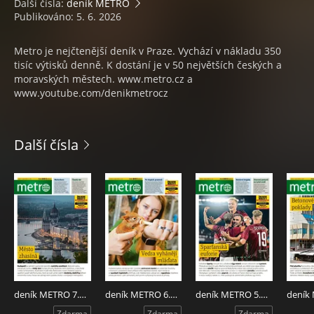
Další čísla:
deník METRO
Publikováno: 5. 6. 2026
Metro je nejčtenější deník v Praze. Vychází v nákladu 350
tisíc výtisků denně. K dostání je v 50 největších českých a
moravských městech. www.metro.cz a
www.youtube.com/denikmetrocz
Další čísla
deník METRO 7.8.2026
deník METRO 6.8.2026
deník METRO 5.8.2026
Zdarma
Zdarma
Zdarma